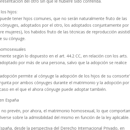
resentación del otro sin que le hubiere sido conferida.
los hijos:
ede tener hijos comunes, que no serán naturalmente fruto de las
os cónyuges, adoptados por el otro, los adoptados conjuntamente por
 mujeres), los habidos fruto de las técnicas de reproducción asisti
de su cónyuge.
e homosexuales
te según lo dispuesto en el art. 44.2 CC, en relación con los arts.
 adoptado por más de una persona, salvo que la adopción se realice
.
 adopción permite al cónyuge la adopción de los hijos de su consorte”
onjunta por ambos cónyuges durante el matrimonio y la adopción por
caso en el que el ahora cónyuge puede adoptar también.
 en España
es no prevén, por ahora, el matrimonio homosexual, lo que comporta
verse sobre la admisibilidad del mismo en función de la ley aplicable.
España, desde la perspectiva del Derecho Internacional Privado, en