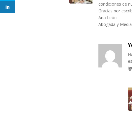
condiciones de nu
Gracias por escrib
Ana León
Abogada y Media
Y
H
e
ig