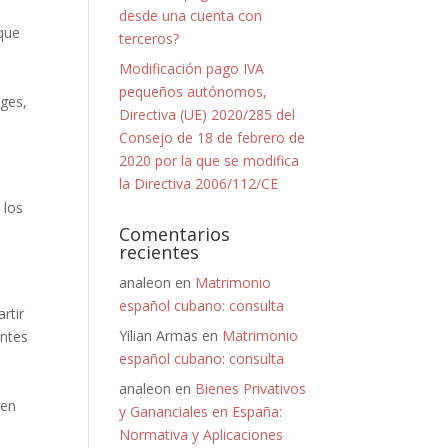
desde una cuenta con
 que
terceros?
Modificación pago IVA
pequeños autónomos,
uges,
Directiva (UE) 2020/285 del
Consejo de 18 de febrero de
2020 por la que se modifica
la Directiva 2006/112/CE
l
 los
Comentarios
recientes
analeon
en
Matrimonio
español cubano: consulta
rtir
Yilian Armas
en
Matrimonio
entes
español cubano: consulta
analeon
en
Bienes Privativos
 en
y Gananciales en España:
Normativa y Aplicaciones