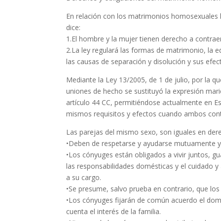
En relación con los matrimonios homosexuales ha
dice:
1.El hombre y la mujer tienen derecho a contrae
2.La ley regulará las formas de matrimonio, la 
las causas de separación y disolución y sus efec
Mediante la Ley 13/2005, de 1 de julio, por la q
uniones de hecho se sustituyó la expresión mar
artículo 44 CC, permitiéndose actualmente en E
mismos requisitos y efectos cuando ambos cont
Las parejas del mismo sexo, son iguales en der
•Deben de respetarse y ayudarse mutuamente y a
•Los cónyuges están obligados a vivir juntos, 
las responsabilidades domésticas y el cuidado 
a su cargo.
•Se presume, salvo prueba en contrario, que los
•Los cónyuges fijarán de común acuerdo el domic
cuenta el interés de la familia.