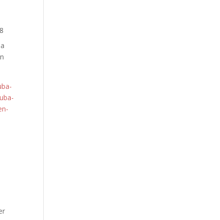
58
ma
en
uba-
cuba-
en-
er