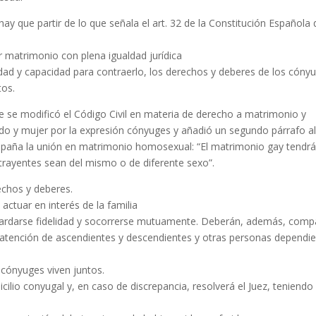
y que partir de lo que señala el art. 32 de la Constitución Española
r matrimonio con plena igualdad jurídica
edad y capacidad para contraerlo, los derechos y deberes de los cóny
tos.
ue se modificó el Código Civil en materia de derecho a matrimonio y
ido y mujer por la expresión cónyuges y añadió un segundo párrafo a
spaña la unión en matrimonio homosexual: “El matrimonio gay tendrá
rayentes sean del mismo o de diferente sexo”.
echos y deberes.
ctuar en interés de la familia
guardarse fidelidad y socorrerse mutuamente. Deberán, además, compa
y atención de ascendientes y descendientes y otras personas dependi
 cónyuges viven juntos.
ilio conyugal y, en caso de discrepancia, resolverá el Juez, teniendo