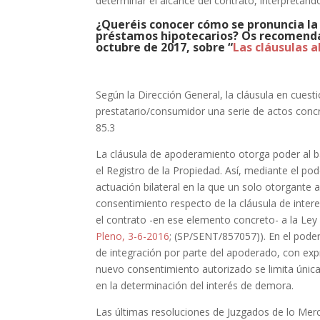
determinar el alcance del contrato, interpretándo
¿Queréis conocer cómo se pronuncia la j
préstamos hipotecarios? Os recomendam
octubre de 2017, sobre “
Las cláusulas 
Según la Dirección General, la cláusula en cuest
prestatario/consumidor una serie de actos concr
85.3
La cláusula de apoderamiento otorga poder al ba
el Registro de la Propiedad. Así, mediante el 
actuación bilateral en la que un solo otorgante 
consentimiento respecto de la cláusula de inte
el contrato -en ese elemento concreto- a la Ley y
Pleno, 3-6-2016
; (SP/SENT/857057)). En el poder
de integración por parte del apoderado, con expr
nuevo consentimiento autorizado se limita única
en la determinación del interés de demora.
Las últimas resoluciones de Juzgados de lo Merc