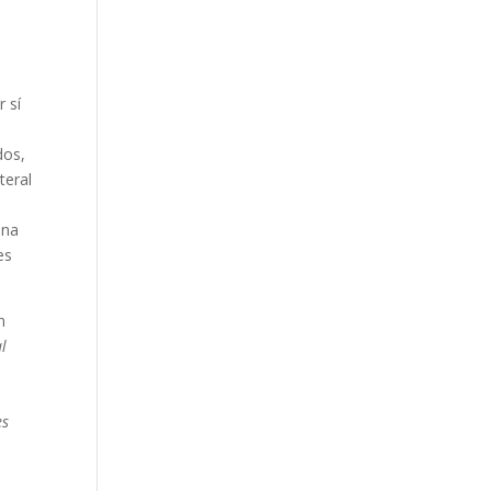
 sí
dos,
teral
una
es
n
l
es