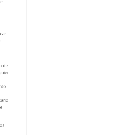
el
icar
n
a de
quier
ento
sario
le
ros