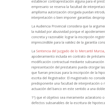
establecer contraprestación alguna para el pres
empresario se reserva la facultad de interpretaci
amplísima autorización otorgada puedan introduc
interpretación o bien imponer garantías despro
La Audiencia Provincial considera que la argumen
la nulidad por abusividad porque el apoderamient
concreta y razonable: lograr la inscripción regist
imprescindible para la validez de la garantía cons
La
Sentencia del Juzgado de lo Mercantil Murcia,
apoderamiento incluida en contrato de préstamo
modificación contractual mediante subsanación o
representación del prestatario pueda otorgar la
que fueran precisas para la inscripción de la hip
escrita del Registrador. El magistrado no consid
predisponente una facultad de interpretación o m
actuación del banco en este sentido a una doble
1º) que el objetivo sea meramente aclaratorio o 
defectos subsanables de la escritura de hipotec