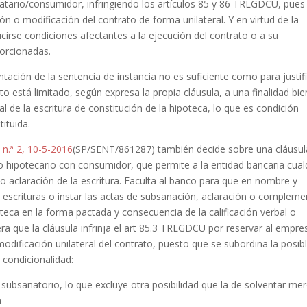
tatario/consumidor, infringiendo los artículos 85 y 86 TRLGDCU, pues 
ón o modificación del contrato de forma unilateral. Y en virtud de la
irse condiciones afectantes a la ejecución del contrato o a su
porcionadas.
tación de la sentencia de instancia no es suficiente como para justif
o está limitado, según expresa la propia cláusula, a una finalidad bie
ral de la escritura de constitución de la hipoteca, lo que es condición
tituida.
 n.ª 2, 10-5-2016
(SP/SENT/861287) también decide sobre una cláusul
 hipotecario con consumidor, que permite a la entidad bancaria cual
 aclaración de la escritura. Faculta al banco para que en nombre y
s escrituras o instar las actas de subsanación, aclaración o complem
oteca en la forma pactada y consecuencia de la calificación verbal o
era que la cláusula infrinja el art 85.3 TRLGDCU por reservar al empre
odificación unilateral del contrato, puesto que se subordina la posib
 condicionalidad:
subsanatorio, lo que excluye otra posibilidad que la de solventar me
a