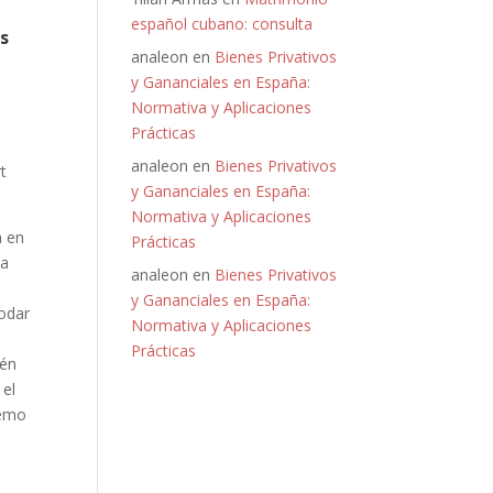
español cubano: consulta
os
analeon
en
Bienes Privativos
y Gananciales en España:
Normativa y Aplicaciones
Prácticas
analeon
en
Bienes Privativos
t
y Gananciales en España:
Normativa y Aplicaciones
a en
Prácticas
na
analeon
en
Bienes Privativos
o
y Gananciales en España:
modar
Normativa y Aplicaciones
Prácticas
ién
 el
remo