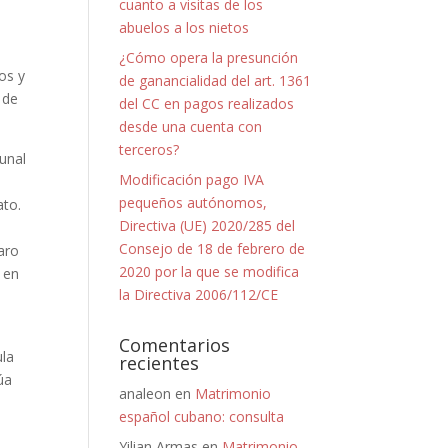
cuanto a visitas de los
abuelos a los nietos
¿Cómo opera la presunción
os y
de ganancialidad del art. 1361
 de
del CC en pagos realizados
desde una cuenta con
terceros?
bunal
Modificación pago IVA
pequeños autónomos,
ato.
Directiva (UE) 2020/285 del
Consejo de 18 de febrero de
laro
2020 por la que se modifica
 en
la Directiva 2006/112/CE
Comentarios
ula
recientes
úa
analeon
en
Matrimonio
español cubano: consulta
Yilian Armas
en
Matrimonio