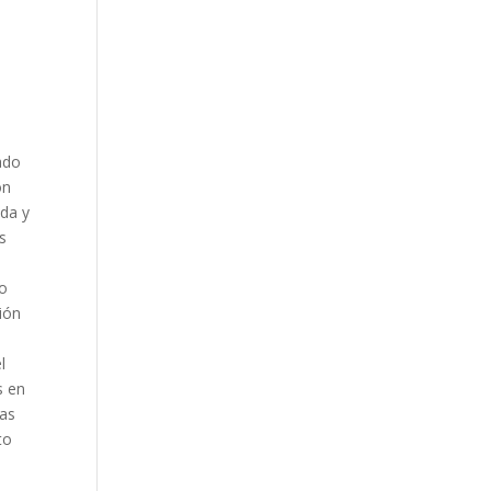
ado
ón
ada y
as
do
ción
o
l
s en
das
to