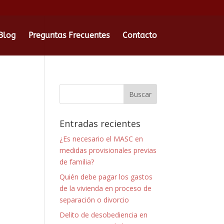
Blog
Preguntas Frecuentes
Contacto
Entradas recientes
¿Es necesario el MASC en
medidas provisionales previas
de familia?
Quién debe pagar los gastos
de la vivienda en proceso de
separación o divorcio
Delito de desobediencia en