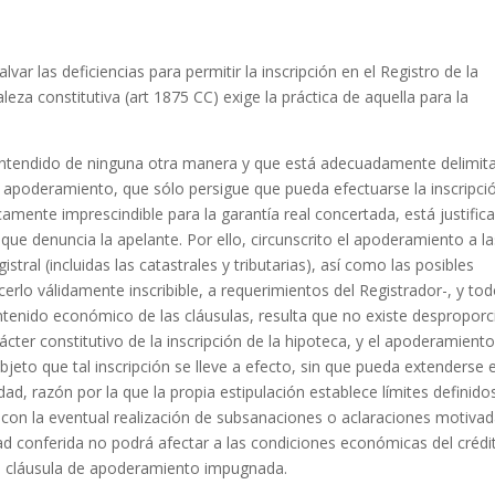
lvar las deficiencias para permitir la inscripción en el Registro de la
leza constitutiva (art 1875 CC) exige la práctica de aquella para la
entendido de ninguna otra manera y que está adecuadamente delimit
de apoderamiento, que sólo persigue que pueda efectuarse la inscripci
icamente imprescindible para la garantía real concertada, está justific
 que denuncia la apelante. Por ello, circunscrito el apoderamiento a l
stral (incluidas las catastrales y tributarias), así como las posibles
cerlo válidamente inscribible, a requerimientos del Registrador-, y to
 contenido económico de las cláusulas, resulta que no existe despropor
rácter constitutivo de la inscripción de la hipoteca, y el apoderamient
bjeto que tal inscripción se lleve a efecto, sin que pueda extenderse e
d, razón por la que la propia estipulación establece límites definido
 con la eventual realización de subsanaciones o aclaraciones motiva
ltad conferida no podrá afectar a las condiciones económicas del crédi
 la cláusula de apoderamiento impugnada.