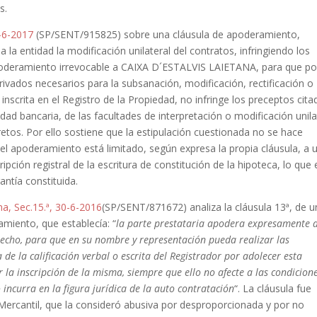
s.
0-6-2017
(SP/SENT/915825) sobre una cláusula de apoderamiento,
la entidad la modificación unilateral del contratos, infringiendo los
poderamiento irrevocable a CAIXA D´ESTALVIS LAIETANA, para que por
ivados necesarios para la subsanación, modificación, rectificación o
 inscrita en el Registro de la Propiedad, no infringe los preceptos cita
dad bancaria, de las facultades de interpretación o modificación unila
retos. Por ello sostiene que la estipulación cuestionada no se hace
el apoderamiento está limitado, según expresa la propia cláusula, a 
ripción registral de la escritura de constitución de la hipoteca, lo que 
antía constituida.
a, Sec.15.ª, 30-6-2016
(SP/SENT/871672) analiza la cláusula 13ª, de u
miento, que establecía: “
la parte prestataria apodera expresamente a
echo, para que en su nombre y representación pueda realizar las
 de la calificación verbal o escrita del Registrador por adolecer esta
 la inscripción de la misma, siempre que ello no afecte a las condicion
incurra en la figura jurídica de la auto contratación
“. La cláusula fue
 Mercantil, que la consideró abusiva por desproporcionada y por no