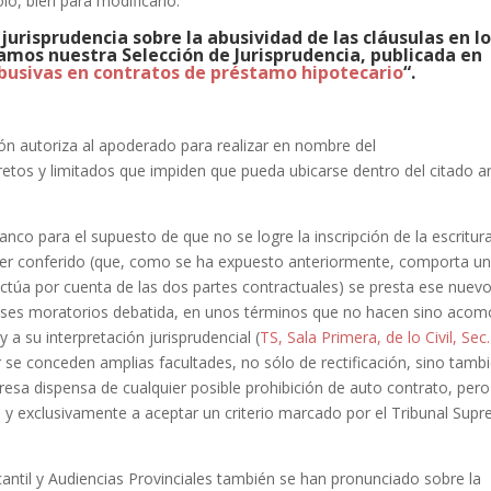
lo, bien para modificarlo.
urisprudencia sobre la abusividad de las cláusulas en l
os nuestra Selección de Jurisprudencia, publicada en
abusivas en contratos de préstamo hipotecario
“.
ión autoriza al apoderado para realizar en nombre del
etos y limitados que impiden que pueda ubicarse dentro del citado ar
nco para el supuesto de que no se logre la inscripción de la escritur
poder conferido (que, como se ha expuesto anteriormente, comporta u
actúa por cuenta de las dos partes contractuales) se presta ese nuev
reses moratorios debatida, en unos términos que no hacen sino aco
 a su interpretación jurisprudencial (
TS, Sala Primera, de lo Civil, Sec.
 se conceden amplias facultades, no sólo de rectificación, sino tamb
esa dispensa de cualquier posible prohibición de auto contrato, pero
 y exclusivamente a aceptar un criterio marcado por el Tribunal Sup
antil y Audiencias Provinciales también se han pronunciado sobre la