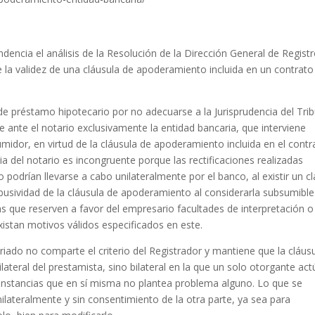
dencia el análisis de la Resolución de la Dirección General de Registr
la validez de una cláusula de apoderamiento incluida en un contrato
de préstamo hipotecario por no adecuarse a la Jurisprudencia del Tri
ante el notario exclusivamente la entidad bancaria, que interviene
idor, en virtud de la cláusula de apoderamiento incluida en el contr
cia del notario es incongruente porque las rectificaciones realizadas
 podrían llevarse a cabo unilateralmente por el banco, al existir un c
abusividad de la cláusula de apoderamiento al considerarla subsumible
as que reserven a favor del empresario facultades de interpretación o
existan motivos válidos especificados en este.
riado no comparte el criterio del Registrador y mantiene que la cláus
teral del prestamista, sino bilateral en la que un solo otorgante act
cunstancias que en sí misma no plantea problema alguno. Lo que se
ilateralmente y sin consentimiento de la otra parte, ya sea para