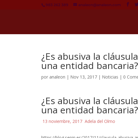
983 262 389
analeon@analeon.com
¿Es abusiva la cláusu
una entidad bancaria
por
analeon
|
Nov 13, 2017
|
Noticias
|
0 Come
¿Es abusiva la cláusu
una entidad bancaria
13 noviembre, 2017
Adela del Olmo
https://blog.sepin.es/2017/11/clausula-abusiva