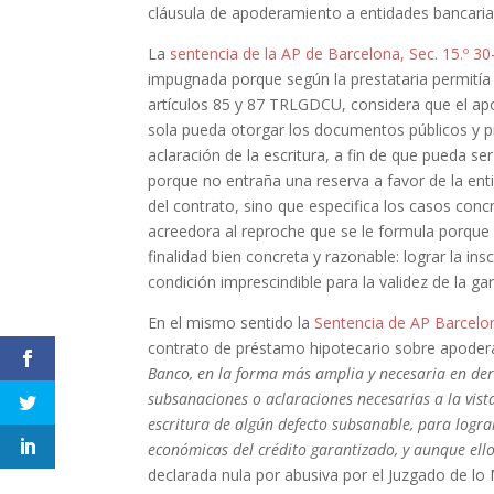
cláusula de apoderamiento a entidades bancaria
La
sentencia de la AP de Barcelona, Sec. 15.º 3
impugnada porque según la prestataria permitía a 
artículos 85 y 87 TRLGDCU, considera que el a
sola pueda otorgar los documentos públicos y pr
aclaración de la escritura, a fin de que pueda ser
porque no entraña una reserva a favor de la enti
del contrato, sino que especifica los casos conc
acreedora al reproche que se le formula porque 
finalidad bien concreta y razonable: lograr la insc
condición imprescindible para la validez de la gar
En el mismo sentido la
Sentencia de AP Barcelon
contrato de préstamo hipotecario sobre apodera
Banco, en la forma más amplia y necesaria en der
subsanaciones o aclaraciones necesarias a la vista
escritura de algún defecto subsanable, para lograr
económicas del crédito garantizado, y aunque ello 
declarada nula por abusiva por el Juzgado de lo