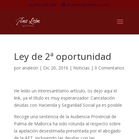
983 262 389
analeon@analeon.com
Ley de 2ª oportunidad
por
analeon
|
Dic 20, 2016
|
Noticias
|
0 Comentarios
He leído un interesantísimo artículo, os dejo aquí el
link, ya el título es muy esperanzador: Cancelación
deudas con Hacienda y Seguridad Social ya es posible.
Recoge una sentencia de la Audiencia Provincial de
Palma de Mallorca ha sido rotunda al respecto sobre
la apelación desestimada presentada por el abogado
de la AET, incluyendo las deudas con las