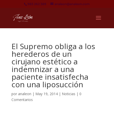
983 262 389
analeon@analeon.com
El Supremo obliga a los
herederos de un
cirujano estético a
indemnizar a una
paciente insatisfecha
con una liposucción
por
analeon
|
May 19, 2014
|
Noticias
|
0
Comentarios