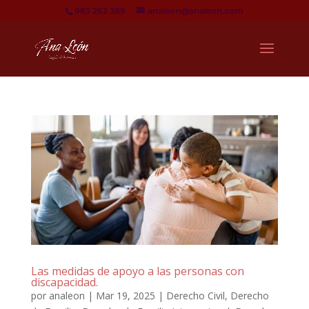
983 262 389
analeon@analeon.com
Las medidas de apoyo a las personas con
discapacidad.
por
analeon
|
Mar 19, 2025
|
Derecho Civil
,
Derecho